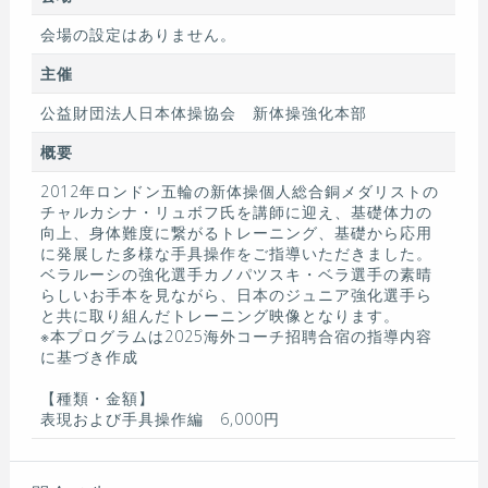
会場の設定はありません。
主催
公益財団法人日本体操協会 新体操強化本部
概要
2012年ロンドン五輪の新体操個人総合銅メダリストの
チャルカシナ・リュボフ氏を講師に迎え、基礎体力の
向上、身体難度に繋がるトレーニング、基礎から応用
に発展した多様な手具操作をご指導いただきました。
ベラルーシの強化選手カノパツスキ・ベラ選手の素晴
らしいお手本を見ながら、日本のジュニア強化選手ら
と共に取り組んだトレーニング映像となります。
※本プログラムは2025海外コーチ招聘合宿の指導内容
に基づき作成
【種類・金額】
表現および手具操作編 6,000円