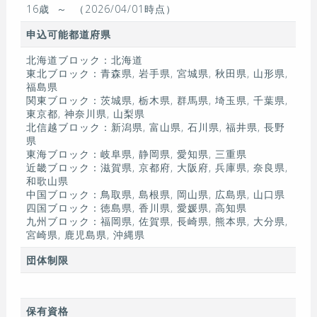
16歳
～
（2026/04/01時点）
申込可能都道府県
北海道ブロック：北海道
東北ブロック：青森県, 岩手県, 宮城県, 秋田県, 山形県,
福島県
関東ブロック：茨城県, 栃木県, 群馬県, 埼玉県, 千葉県,
東京都, 神奈川県, 山梨県
北信越ブロック：新潟県, 富山県, 石川県, 福井県, 長野
県
東海ブロック：岐阜県, 静岡県, 愛知県, 三重県
近畿ブロック：滋賀県, 京都府, 大阪府, 兵庫県, 奈良県,
和歌山県
中国ブロック：鳥取県, 島根県, 岡山県, 広島県, 山口県
四国ブロック：徳島県, 香川県, 愛媛県, 高知県
九州ブロック：福岡県, 佐賀県, 長崎県, 熊本県, 大分県,
宮崎県, 鹿児島県, 沖縄県
団体制限
保有資格