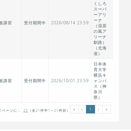
くしろ
スーパ
ーアリ
ーナ
般講習
受付期間中
2026/08/14 23:59
（湿原
の風ア
リーナ
釧路）
（北海
道）
日本体
育大学
横浜キ
般講習
受付期間中
2026/10/01 23:59
ャンパ
ス（神
奈川
県）
«
‹
1
›
»
1ページに：
25
（全21件中1～21件目）